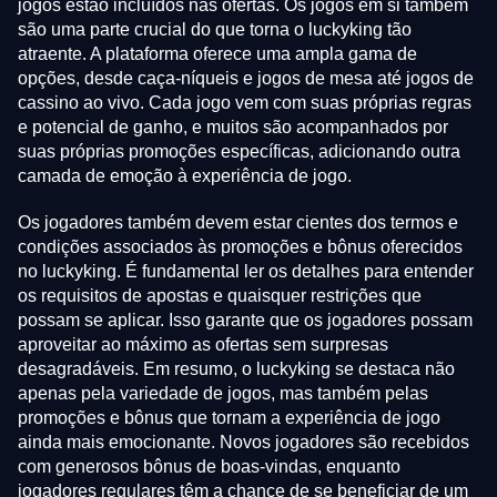
jogos estão incluídos nas ofertas. Os jogos em si também
são uma parte crucial do que torna o luckyking tão
atraente. A plataforma oferece uma ampla gama de
opções, desde caça-níqueis e jogos de mesa até jogos de
cassino ao vivo. Cada jogo vem com suas próprias regras
e potencial de ganho, e muitos são acompanhados por
suas próprias promoções específicas, adicionando outra
camada de emoção à experiência de jogo.
Os jogadores também devem estar cientes dos termos e
condições associados às promoções e bônus oferecidos
no luckyking. É fundamental ler os detalhes para entender
os requisitos de apostas e quaisquer restrições que
possam se aplicar. Isso garante que os jogadores possam
aproveitar ao máximo as ofertas sem surpresas
desagradáveis. Em resumo, o luckyking se destaca não
apenas pela variedade de jogos, mas também pelas
promoções e bônus que tornam a experiência de jogo
ainda mais emocionante. Novos jogadores são recebidos
com generosos bônus de boas-vindas, enquanto
jogadores regulares têm a chance de se beneficiar de um