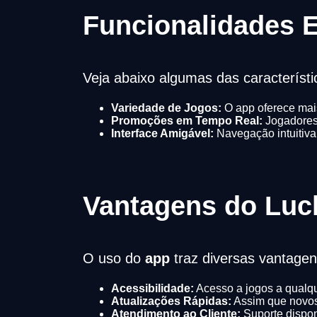
Funcionalidades E
Veja abaixo algumas das característ
Variedade de Jogos:
O app oferece mais 
Promoções em Tempo Real:
Jogadores 
Interface Amigável:
Navegação intuitiva
Vantagens do Luc
O uso do
app
traz diversas vantagen
Acessibilidade:
Acesso a jogos a qualqu
Atualizações Rápidas:
Assim que novos
Atendimento ao Cliente:
Suporte dispon