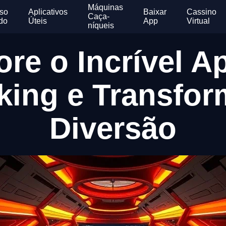
Máquinas
so
Aplicativos
Baixar
Cassino
Caça-
do
Úteis
App
Virtual
níqueis
ore o Incrível A
king e Transfor
Diversão