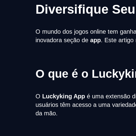
Diversifique Se
O mundo dos jogos online tem ganha
inovadora seção de
app
. Este artig
O que é o Luckyk
O
Luckyking App
é uma extensão dig
usuários têm acesso a uma variedade
da mão.