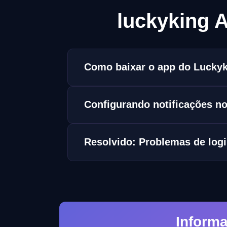
luckyking A
Como baixar o app do Lucky
Configurando notificações n
Resolvido: Problemas de log
Informa