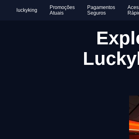
Promoções
Pagamentos
Aces
luckyking
Atuais
Seguros
Rápi
Expl
Lucky