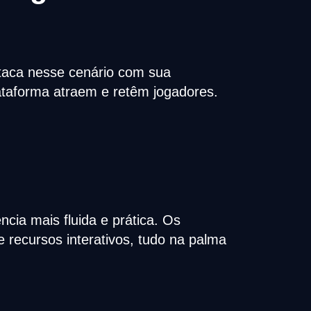
aca nesse cenário com sua
lataforma atraem e retêm jogadores.
cia mais fluida e prática. Os
 recursos interativos, tudo na palma