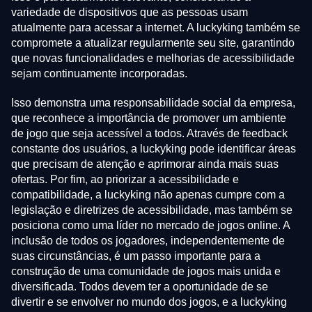
variedade de dispositivos que as pessoas usam
atualmente para acessar a internet. A luckyking também se
compromete a atualizar regularmente seu site, garantindo
que novas funcionalidades e melhorias de acessibilidade
sejam continuamente incorporadas.
Isso demonstra uma responsabilidade social da empresa,
que reconhece a importância de promover um ambiente
de jogo que seja acessível a todos. Através de feedback
constante dos usuários, a luckyking pode identificar áreas
que precisam de atenção e aprimorar ainda mais suas
ofertas. Por fim, ao priorizar a acessibilidade e
compatibilidade, a luckyking não apenas cumpre com a
legislação e diretrizes de acessibilidade, mas também se
posiciona como uma líder no mercado de jogos online. A
inclusão de todos os jogadores, independentemente de
suas circunstâncias, é um passo importante para a
construção de uma comunidade de jogos mais unida e
diversificada. Todos devem ter a oportunidade de se
divertir e se envolver no mundo dos jogos, e a luckyking