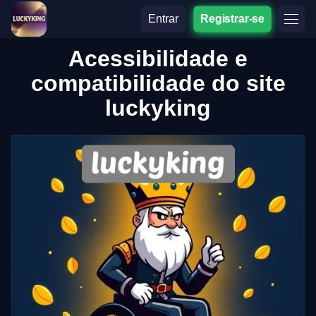
Entrar
Registrar-se
Acessibilidade e
compatibilidade do site
luckyking