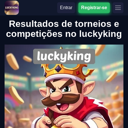
Entrar
Registrar-se
Resultados de torneios e
competições no luckyking