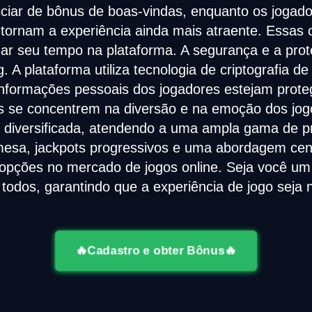
iar de bônus de boas-vindas, enquanto os jogado
rnam a experiência ainda mais atraente. Essas o
izar seu tempo na plataforma. A segurança e a pro
A plataforma utiliza tecnologia de criptografia de
nformações pessoais dos jogadores estejam proteg
os se concentrem na diversão e na emoção dos jog
e diversificada, atendendo a uma ampla gama de pr
esa, jackpots progressivos e uma abordagem cent
opções no mercado de jogos online. Seja você um
 todos, garantindo que a experiência de jogo seja
🔥Cadastro e obter Bônus🔥