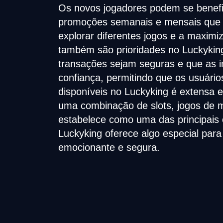
Os novos jogadores podem se benefic
promoções semanais e mensais que to
explorar diferentes jogos e a maxim
também são prioridades no Luckyking. 
transações sejam seguras e que as i
confiança, permitindo que os usuári
disponíveis no Luckyking é extensa 
uma combinação de slots, jogos de m
estabelece como uma das principais 
Luckyking oferece algo especial para
emocionante e segura.