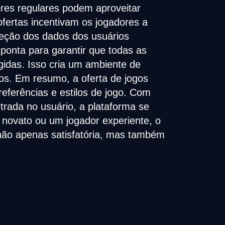
res regulares podem aproveitar
fertas incentivam os jogadores a
teção dos dados dos usuários
 ponta para garantir que todas as
idas. Isso cria um ambiente de
os. Em resumo, a oferta de jogos
eferências e estilos de jogo. Com
rada no usuário, a plataforma se
 novato ou um jogador experiente, o
 não apenas satisfatória, mas também