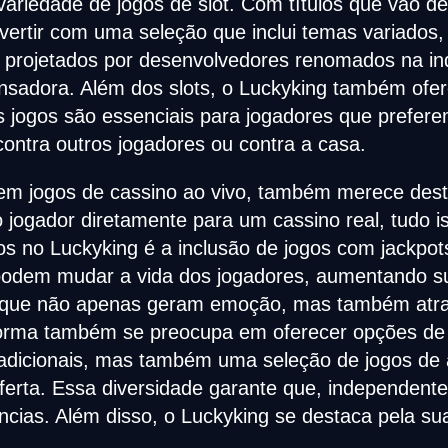
 variedade de jogos de slot. Com títulos que vão d
ertir com uma seleção que inclui temas variados, 
 projetados por desenvolvedores renomados na ind
nsadora. Além dos slots, o Luckyking também of
s jogos são essenciais para jogadores que prefer
ontra outros jogadores ou contra a casa.
 em jogos de cassino ao vivo, também merece des
 jogador diretamente para um cassino real, tudo is
gos no Luckyking é a inclusão de jogos com jackpot
odem mudar a vida dos jogadores, aumentando su
s que não apenas geram emoção, mas também atra
forma também se preocupa em oferecer opções de j
tradicionais, mas também uma seleção de jogos de
ferta. Essa diversidade garante que, independent
ncias. Além disso, o Luckyking se destaca pela su