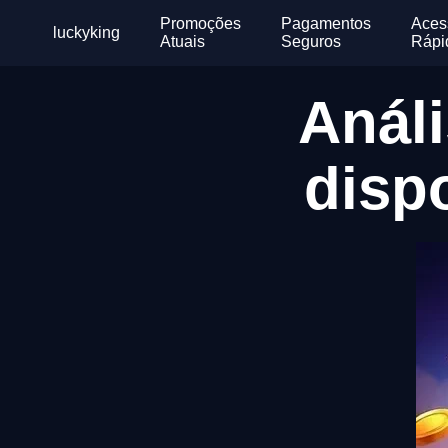
Promoções
Pagamentos
Aces
luckyking
Atuais
Seguros
Rápi
Análi
disp