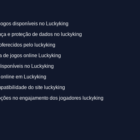
 jogos disponíveis no Luckyking
ça e proteção de dados no luckyking
ferecidos pelo luckyking
a de jogos online Luckyking
disponíveis no Luckyking
 online em Luckyking
patibilidade do site luckyking
ções no engajamento dos jogadores luckyking