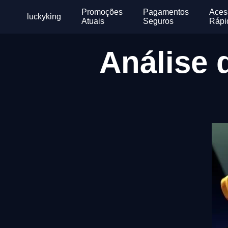
Promoções
Pagamentos
Aces
luckyking
Atuais
Seguros
Rápi
Análise 