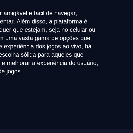
r amigável e fácil de navegar,
ntar. Além disso, a plataforma é
quer que estejam, seja no celular ou
 com uma vasta gama de opções que
 experiência dos jogos ao vivo, há
 escolha sólida para aqueles que
e melhorar a experiência do usuário,
de jogos.