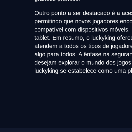
Outro ponto a ser destacado é a acess
permitindo que novos jogadores enco
compatível com dispositivos móveis, 
tablet. Em resumo, o luckyking ofer
atendem a todos os tipos de jogador
algo para todos. A ênfase na seguran
desejam explorar o mundo dos jogos 
luckyking se estabelece como uma pla