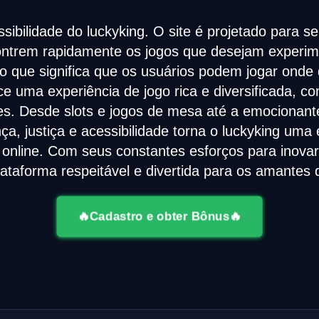
ibilidade do luckyking. O site é projetado para se
ntrem rapidamente os jogos que desejam experime
o que significa que os usuários podem jogar onde 
ece uma experiência de jogo rica e diversificada,
es. Desde slots e jogos de mesa até a emocionante
ça, justiça e acessibilidade torna o luckyking uma
online. Com seus constantes esforços para inovar 
taforma respeitável e divertida para os amantes 
🔥Cadastro e obter Bônus🔥