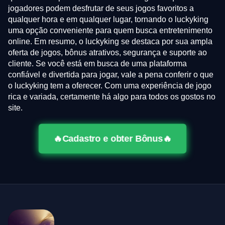
jogadores podem desfrutar de seus jogos favoritos a
qualquer hora e em qualquer lugar, tornando o luckyking
uma opção conveniente para quem busca entretenimento
online. Em resumo, o luckyking se destaca por sua ampla
oferta de jogos, bônus atrativos, segurança e suporte ao
cliente. Se você está em busca de uma plataforma
confiável e divertida para jogar, vale a pena conferir o que
o luckyking tem a oferecer. Com uma experiência de jogo
rica e variada, certamente há algo para todos os gostos no
site.
🔥Cadastro e obter Bônus🔥