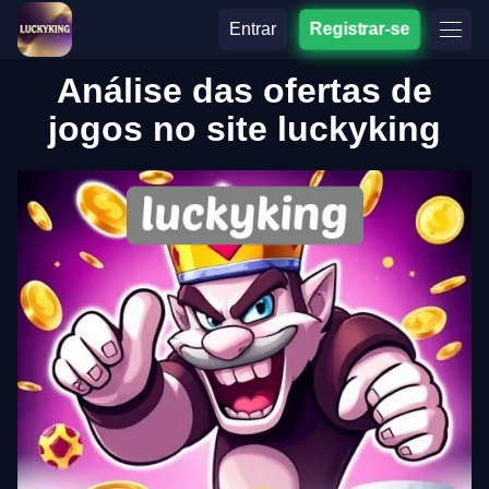
Entrar
Registrar-se
Análise das ofertas de
jogos no site luckyking