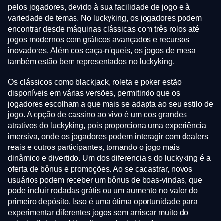
pelos jogadores, devido à sua facilidade de jogo e à
variedade de temas. No luckyking, os jogadores podem
encontrar desde máquinas clássicas com três rolos até
jogos modernos com gráficos avançados e recursos
inovadores. Além dos caça-níqueis, os jogos de mesa
também estão bem representados no luckyking.
Os clássicos como blackjack, roleta e poker estão
disponíveis em várias versões, permitindo que os
jogadores escolham a que mais se adapta ao seu estilo de
jogo. A opção de cassino ao vivo é um dos grandes
atrativos do luckyking, pois proporciona uma experiência
imersiva, onde os jogadores podem interagir com dealers
reais e outros participantes, tornando o jogo mais
dinâmico e divertido. Um dos diferenciais do luckyking é a
oferta de bônus e promoções. Ao se cadastrar, novos
usuários podem receber um bônus de boas-vindas, que
pode incluir rodadas grátis ou um aumento no valor do
primeiro depósito. Isso é uma ótima oportunidade para
experimentar diferentes jogos sem arriscar muito do