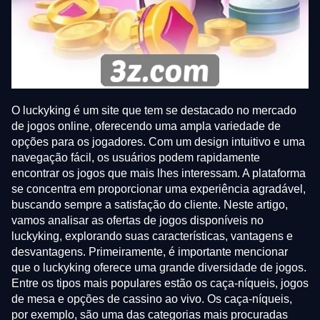
O luckyking é um site que tem se destacado no mercado
de jogos online, oferecendo uma ampla variedade de
opções para os jogadores. Com um design intuitivo e uma
navegação fácil, os usuários podem rapidamente
encontrar os jogos que mais lhes interessam. A plataforma
se concentra em proporcionar uma experiência agradável,
buscando sempre a satisfação do cliente. Neste artigo,
vamos analisar as ofertas de jogos disponíveis no
luckyking, explorando suas características, vantagens e
desvantagens. Primeiramente, é importante mencionar
que o luckyking oferece uma grande diversidade de jogos.
Entre os tipos mais populares estão os caça-níqueis, jogos
de mesa e opções de cassino ao vivo. Os caça-níqueis,
por exemplo, são uma das categorias mais procuradas